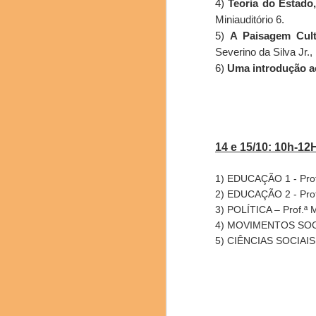
4)
Teoria do Estado,
Miniauditório 6.
5)
A Paisagem Cult
Severino da Silva Jr.,
6)
Uma introdução a
10 ANOS,
OCT
10
14 e 15/10: 10h-12
1) EDUCAÇÃO 1 - Prof.ª
2) EDUCAÇÃO 2 - Prof.
3) POLÍTICA – Prof.ª M
4) MOVIMENTOS SOCIAIS
5) CIÊNCIAS SOCIAIS &