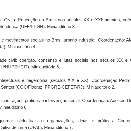
 Civil e Educação no Brasil dos séculos XX e XXI: agentes, agênc
Mendonça (UFF/PPGH). Miniauditório 3.
 e movimentos sociais no Brasil urbano-industrial. Coordenação: 
). Miniauditório 4
de civil: coerção, consenso e lutas sociais nos séculos XX e 
U/NUPEHCIT). Miniauditório 5.
Postado há
10th October 2014
por
Nilton de Almeida
 intelectuais e hegemonia (séculos XIX e XX). Coordenação Ped
. Santos (COC/Fiocruz, PPGRE-CEFET/RJ). Miniauditório 2.
ncias: ações práticas e intervenção social. Coordenação: Adelson D
0
Adicionar um comentário
niauditório 6.
erda: intelectuais e organizações, ideias e práticas. Coord
ilva de Lima (UFAL). Miniauditório 7.