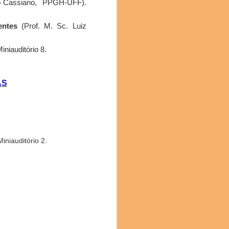
ro Cassiano, PPGH-UFF).
entes
(Prof. M. Sc. Luiz
niauditório 8.
 PODER
AS
iniauditório 2.