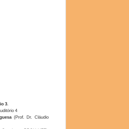
udações.
on-line os
ANAIS
io 3
.
ditório 4
rguesa
(Prof. Dr. Cláudio