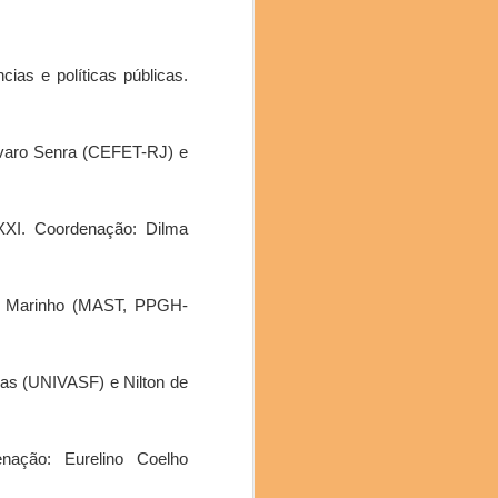
ias e políticas públicas.
Alvaro Senra (CEFET-RJ) e
XXI. Coordenação: Dilma
ro Marinho (MAST, PPGH-
ias (UNIVASF) e Nilton de
enação: Eurelino Coelho