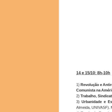
EM
DEC
17
Caras e caros part
Comunicamos a t
ELETRÔNICOS.
Em breve, mais not
Cordialmente,
14 e 15/10: 8h-10h
Nilton de Almeida
Coordenador-Geral
1)
Revolução e Antir
Comunista na Améri
2)
Trabalho, Sindica
3)
Urbanidade e Es
Almeida, UNIVASF). Mi