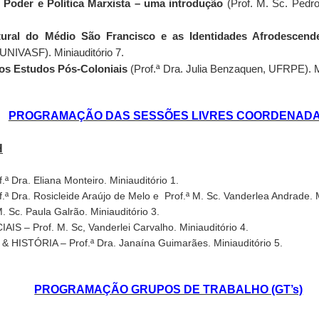
 Poder e Política Marxista – uma introdução
(Prof. M. Sc. Ped
0
Adicionar um comentário
ural do Médio São Francisco e as Identidades Afrodescend
 UNIVASF). Miniauditório 7.
os Estudos Pós-Coloniais
(Prof.ª Dra. Julia Benzaquen, UFRPE). Mi
 7 CARTAZES: SIMPÓSIO NACIONAL ESTADO E
PROGRAMAÇÃO DAS SESSÕES LIVRES COORDENAD
H
 Dra. Eliana Monteiro. Miniauditório 1.
ª Dra. Rosicleide Araújo de Melo e Prof.ª M. Sc. Vanderlea Andrade. M
. Sc. Paula Galrão. Miniauditório 3.
 – Prof. M. Sc, Vanderlei Carvalho. Miniauditório 4.
 HISTÓRIA – Prof.ª Dra. Janaína Guimarães. Miniauditório 5.
PROGRAMAÇÃO GRUPOS DE TRABALHO (GT’s)