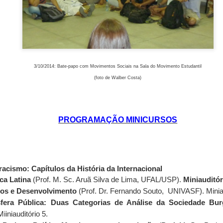
 JANEIRO: ANAIS ELETRÔNICOS DO VIII SNEP
icipantes do VIII Simpósio Nacional Estado e Poder, sa
3/10/2014: Bate-papo com Movimentos Sociais na Sala do Movimento Estudantil
(foto de Walber Costa)
odas e todos que até janeiro serão publicados 
ícias neste blog (sobre este e outros assuntos).
PROGRAMAÇÃO MINICURSOS
 do VIII SNEP
racismo: Capítulos da História da Internacional
ca Latina
(Prof. M. Sc. Aruã Silva de Lima, UFAL/USP).
Miniauditór
Postado há
17th December 2014
por
Anonymous
tos e Desenvolvimento
(Prof. Dr. Fernando Souto, UNIVASF). Miniau
fera Pública: Duas Categorias de Análise da Sociedade Bu
iniauditório 5.